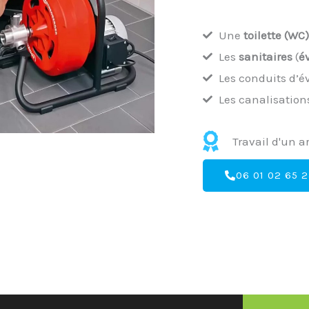
Une
toilette (WC)
Les
sanitaires
(
é
Les conduits d’
Les canalisation
Travail d'un a
06 01 02 65 