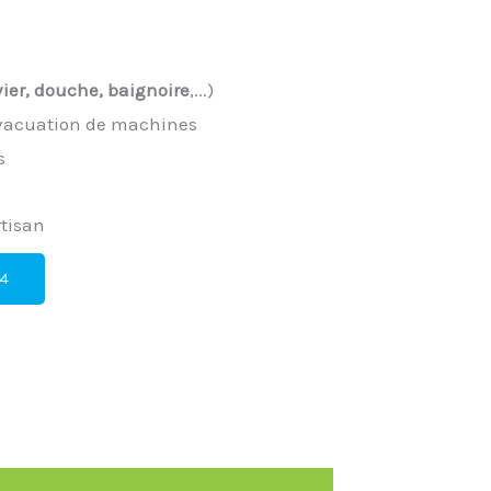
vier, douche, baignoire
,...)
évacuation de machines
s
rtisan
24