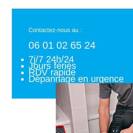
Contactez-nous au :
06 01 02 65 24
7j/7 24h/24
Jours fériés
RDV rapide
Dépannage en urgence