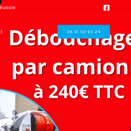
Réussie
ct
06 01 02 65 24