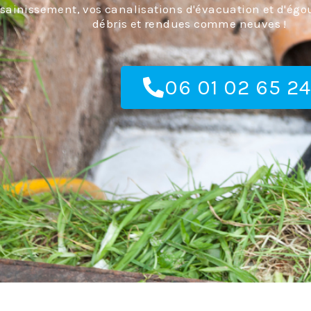
ssainissement, vos canalisations d'évacuation et d'égo
débris et rendues comme neuves !
06 01 02 65 24