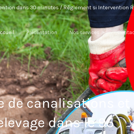
ention dans 30 minutes / Règlement si Intervention 
ccueil
Présentation
Nos services
Conta
 de canalisations et
elevage dans le 95